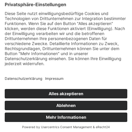
Sonntag
09:00 - 23:00 Uhr
Feiertage
09:00 - 23:00 Uhr
Kegelregeln
Impressum
Datenschutzerklärung
Kontakt
Privatsphäre-Einstellungen
© 2026
Der Kegel GmbH
Der Kegel
Kletter- & Boulderwände in allen Schwierigkeitsstufen
Aktuelles
Kurse
Bouldern
Klettern
Kinder
Gruppen
Infos
Preise
Shop
Kegelregeln