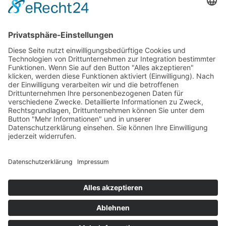
Donnerstag
09:00 - 23:00 Uhr
Freitag
09:00 - 23:00 Uhr
Samstag
09:00 - 23:00 Uhr
Sonntag
09:00 - 23:00 Uhr
Feiertage
09:00 - 23:00 Uhr
Kegelregeln
Impressum
Datenschutzerklärung
Kontakt
Privatsphäre-Einstellungen
© 2026
Der Kegel GmbH
Der Kegel
Kletter- & Boulderwände in allen Schwierigkeitsstufen
Aktuelles
Kurse
Bouldern
Klettern
Kinder
Gruppen
Infos
Preise