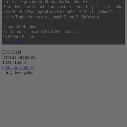
Ob Ihr eine private Einführung ins Bouldern wünscht,
Besonderheiten Raum bekommen dürfen oder Ihr gezielte Technik-,
oder Mindset-Trainings absolvieren möchtet: Hier begleiten Euch
unsere Trainer*innen gezielt nach Euren Bedürfnissen.
Dauer: 60 Minuten
Eintritt und Leihmaterial NICHT inklusive
55,00
€
pro Person
Privatstunden
Der Kegel
Revaler Strasse 99
10245 Berlin
030 / 66 76 68 37
info@derkegel.de