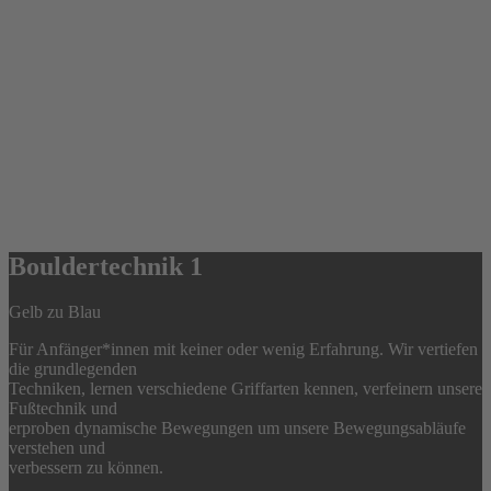
Bouldertechnik 1
Gelb zu Blau
Für Anfänger*innen mit keiner oder wenig Erfahrung. Wir vertiefen
die grundlegenden
Techniken, lernen verschiedene Griffarten kennen, verfeinern unsere
Fußtechnik und
erproben dynamische Bewegungen um unsere Bewegungsabläufe
verstehen und
verbessern zu können.