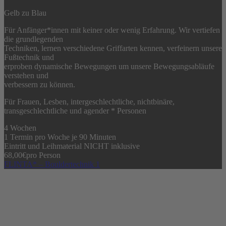
Gelb zu Blau
Für Anfänger*innen mit keiner oder wenig Erfahrung. Wir vertiefen
die grundlegenden
Techniken, lernen verschiedene Griffarten kennen, verfeinern unsere
Fußtechnik und
erproben dynamische Bewegungen um unsere Bewegungsabläufe
verstehen und
verbessern zu können.
Für Frauen, Lesben, intergeschlechtliche, nichtbinäre,
transgeschlechtliche und agender * Personen
4 Wochen
1 Termin pro Woche je 90 Minuten
Eintritt und Leihmaterial NICHT inklusive
68,00
€
pro Person
FLINTA* – Bouldertechnik 1