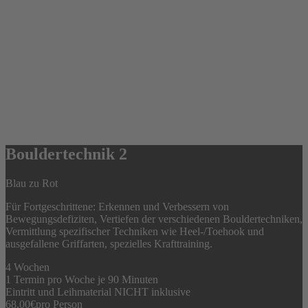
Bouldertechnik 2
Blau zu Rot
Für Fortgeschrittene: Erkennen und Verbessern von
Bewegungsdefiziten, Vertiefen der verschiedenen Bouldertechniken,
Vermittlung spezifischer Techniken wie Heel-/Toehook und
ausgefallene Griffarten, spezielles Krafttraining.
4 Wochen
1 Termin pro Woche je 90 Minuten
Eintritt und Leihmaterial NICHT inklusive
68,00
€
pro Person