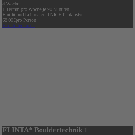
4 Wochen
1 Termin pro Woche je 90 Minuten
Eintritt und Leihmaterial NICHT inklusive
68,00
€
pro Person
Bouldertechnik 1
FLINTA* Bouldertechnik 1