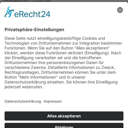
Dienstag
09:00 - 23:00 Uhr
Mittwoch
09:00 - 23:00 Uhr
Donnerstag
09:00 - 23:00 Uhr
Freitag
09:00 - 23:00 Uhr
Samstag
09:00 - 23:00 Uhr
Sonntag
09:00 - 23:00 Uhr
Feiertage
09:00 - 23:00 Uhr
Kegelregeln
Impressum
Datenschutzerklärung
Kontakt
Privatsphäre-Einstellungen
© 2026
Der Kegel GmbH
Der Kegel
Kletter- & Boulderwände in allen Schwierigkeitsstufen
Aktuelles
Kurse
Bouldern
Klettern
Kinder
Gruppen