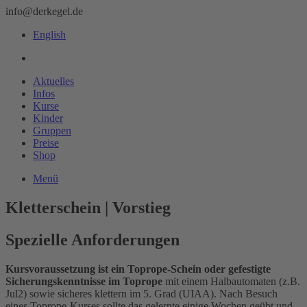
info@derkegel.de
English
Aktuelles
Infos
Kurse
Kinder
Gruppen
Preise
Shop
Menü
Kletterschein | Vorstieg
Spezielle Anforderungen
Kursvoraussetzung ist ein Toprope-Schein oder gefestigte
Sicherungskenntnisse im Toprope
mit einem Halbautomaten (z.B.
Jul2) sowie sicheres klettern im 5. Grad (UIAA). Nach Besuch
eines Toprope-Kurses sollte das gelernte einige Wochen geübt und